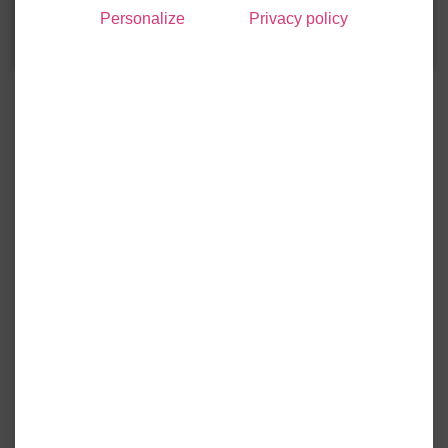
899 du 23 juillet 2015 et au décret n°2016-360 du
Personalize
Privacy policy
25 mars 2016.