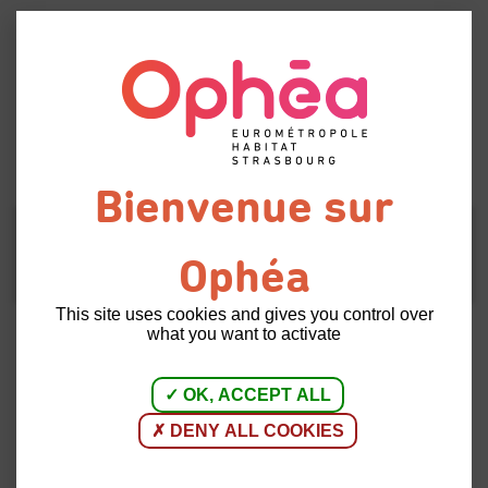
Menu
Nous
contacter
Retour à
l'accueil
Les équipes d’Ophéa à l'écoute de vos demandes :
This site uses cookies and gives you control over
what you want to activate
OK, ACCEPT ALL
DENY ALL COOKIES