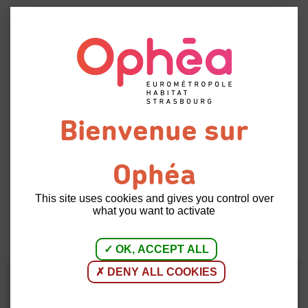
Menu
Des
gardiens
Retour à
particuliers
l'accueil
assermentés pour les
patrimoines d'Ophéa
This site uses cookies and gives you control over
what you want to activate
01 | 10 | 2024
VIE D’ENTREPRISE
OK, ACCEPT ALL
DENY ALL COOKIES
En cette fin du mois de septembre 2024, 12
collaborateurs d'Ophéa sont devenus des gardiens