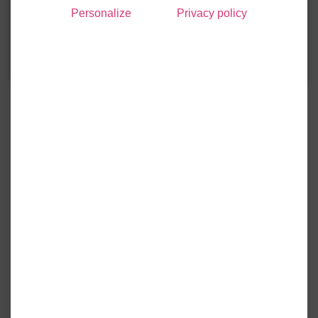
Personalize
Privacy policy
particuliers assermentés pouvant, ainsi, faire face
aux infractions portant atteinte aux patrimoines
d'Ophéa.