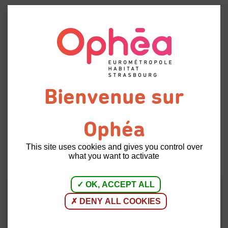
Menu
Participez
à la fête
Retour à
du Printemps du
l'accueil
Neuhof !
This site uses cookies and gives you control over
26 | 03 |
ÉVÉNEMENT, INFORMATIONS
what you want to activate
2024
LOCATAIRES
OK, ACCEPT ALL
Retrouvez-nous mercredi 3 avril de 14h00 à 17h00
DENY ALL COOKIES
pour découvrir la biodiversité de votre quartier.