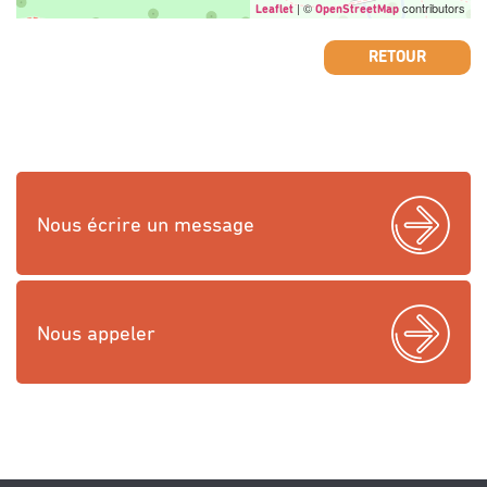
| ©
contributors
Leaflet
OpenStreetMap
RETOUR
Nous écrire un message
Nous appeler