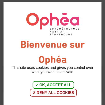
Menu
Ophé'astuces
:
Retour à
l'assurance habitation
l'accueil
31 | 01 | 2024
INFORMATIONS PRATIQUES
This site uses cookies and gives you control over
what you want to activate
Assurer le logement que vous louez est une
obligation. Découvrez nos conseils sur le sujet.
OK, ACCEPT ALL
DENY ALL COOKIES