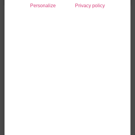
Personalize
Privacy policy
Les services du siège d’Ophéa (24 route de l’Hôpital), notre
Centre de la Relation Client ainsi que nos agences seront