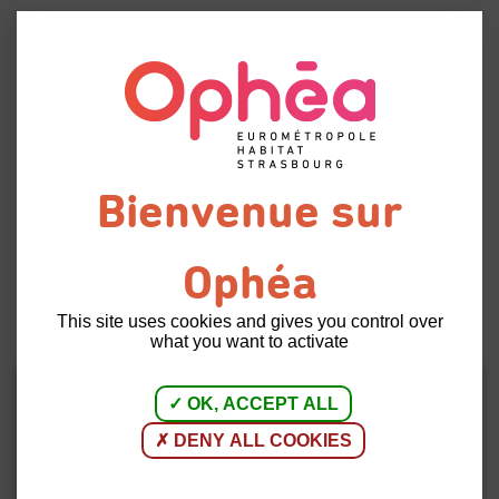
Menu
Fermeture
Retour à
exceptionnelle du jeudi
l'accueil
17 avril après-midi
This site uses cookies and gives you control over
14 | 04 | 2025
INFORMATIONS LOCATAIRES
what you want to activate
OK, ACCEPT ALL
Les services d'Ophéa seront exceptionnellement
fermés du jeudi 17 avril après-midi au lundi 21
DENY ALL COOKIES
avril inclus.