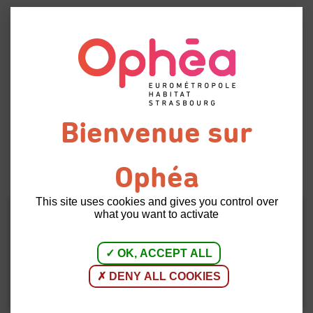
Menu
Enquête
de
Retour à
satisfaction 2021
l'accueil
18 | 05 | 2021
INFORMATIONS LOCATAIRES
This site uses cookies and gives you control over
what you want to activate
Notre enquête de satisfaction débutera le 25 mai
2021. Un enquêteur, externe à votre bailleur, vous
OK, ACCEPT ALL
contactera pour vous inviter à répondre à quelques
questions.
DENY ALL COOKIES