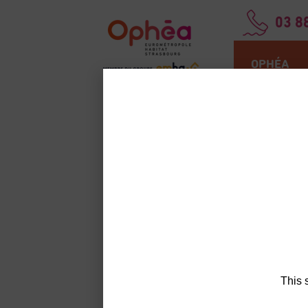
03 8
OPHÉA
Accueil
Nos act
Électi
Retour à l'accueil
des r
des l
2026 
du pr
This 