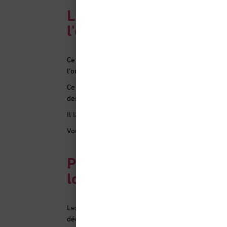
La signature du protocol
l'organisation des proc
Ce mardi 7 juillet 2026, Ophéa et les associations
l’organisation des prochaines élections des rep
Ce protocole a pour but de garantir le bon dérou
des locataires au scrutin.
Il lance officiellement la préparation de cette
Vous pouvez prendre connaissance de ce protoc
Pourquoi ces élections 
locataires ?
Les élections des représentants des locataires 
décisions importantes de l’Office et portent la v