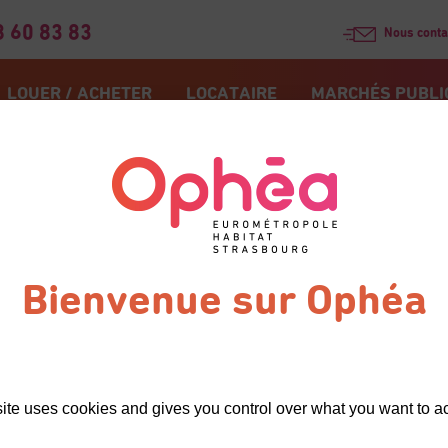
8 60 83 83
Nous conta
LOUER / ACHETER
LOCATAIRE
MARCHÉS PUBLI
ualités
Élections des représentants des locataires 2026 : signature du protocole
ons
eprésentants
ocataires
: signature
otocole
site uses cookies and gives you control over what you want to ac