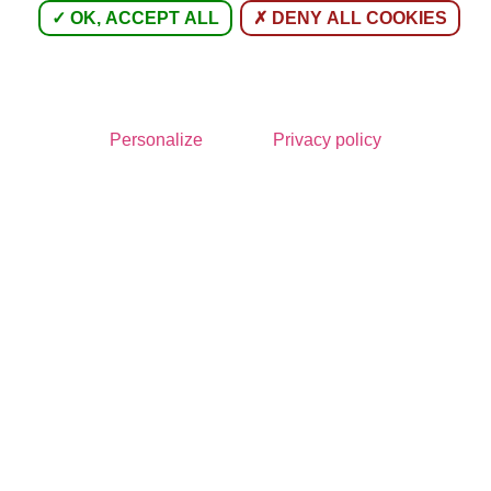
OK, ACCEPT ALL
DENY ALL COOKIES
 local relatif à
Personalize
Privacy policy
s représentants des
ciations de locataires.
résentants de locataire
 appelés à élire leurs représentants au Conseil d’administration.
 l’Office puisque les administrateurs locataires participent aux
itants au sein de l’instance décisionnelle.