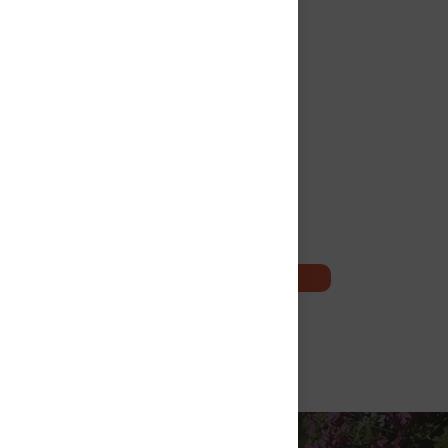
du
RETOUR