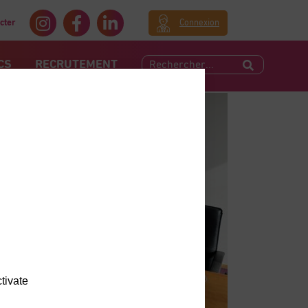
cter
Connexion
CS
RECRUTEMENT
tivate