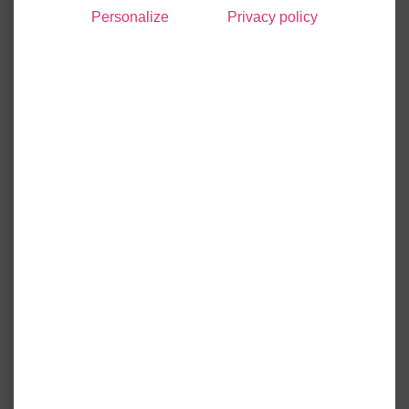
Personalize
Privacy policy
Les beaux jours reviennent, c’est pourquoi nos équipes et
nos partenaires
procèdent à l’arrêt du chauffage
collectif
sur l’ensemble du patrimoine d’Ophéa. Il se
déroulera à partir du
lundi 05 mai et durera une quinzaine
de jours.