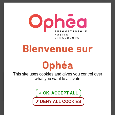
Menu
Arrêt
du chauffage à
Retour à
partir du 05 mai
l'accueil
02 | 05 | 2025
INFORMATIONS LOCATAIRES
This site uses cookies and gives you control over
what you want to activate
Découvrez toutes les informations sur l'arrêt du
chauffage.
OK, ACCEPT ALL
DENY ALL COOKIES